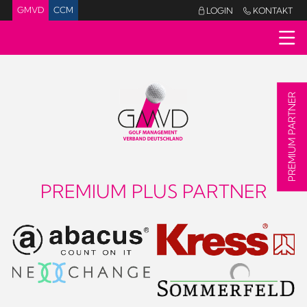
GMVD
CCM
LOGIN
KONTAKT


PREMIUM PARTNER
PREMIUM PLUS PARTNER