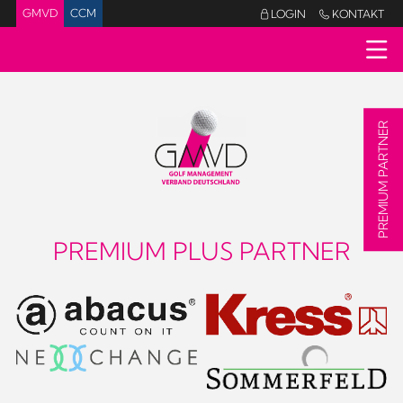
GMVD
CCM
LOGIN
KONTAKT


PREMIUM PARTNER
PREMIUM PLUS PARTNER