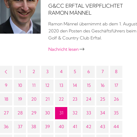
G&CC ERFTAL VERPFLICHTET
RAMON MÄNNEL
Ramon Männel übernimmt ab dem 1. August
2020 den Posten des Geschäftsführers beim
Golf & Country Club Erftal.
Nachricht lesen

1
2
3
4
5
6
7
8
9
10
11
12
13
14
15
16
17
18
19
20
21
22
23
24
25
26
27
28
29
30
31
32
33
34
35
36
37
38
39
40
41
42
43
44