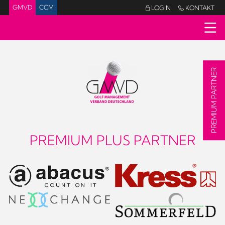
GMVD
CCM
LOGIN
KONTAKT


PREMIUM PARTNER
PREMIUM PLUS PARTNER