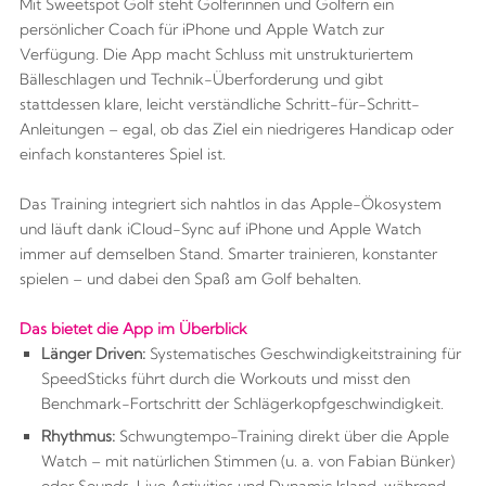
Mit Sweetspot Golf steht Golferinnen und Golfern ein
persönlicher Coach für iPhone und Apple Watch zur
Verfügung. Die App macht Schluss mit unstrukturiertem
Bälleschlagen und Technik-Überforderung und gibt
stattdessen klare, leicht verständliche Schritt-für-Schritt-
Anleitungen – egal, ob das Ziel ein niedrigeres Handicap oder
einfach konstanteres Spiel ist.
Das Training integriert sich nahtlos in das Apple-Ökosystem
und läuft dank iCloud-Sync auf iPhone und Apple Watch
immer auf demselben Stand. Smarter trainieren, konstanter
spielen – und dabei den Spaß am Golf behalten.
Das bietet die App im Überblick
Länger Driven:
Systematisches Geschwindigkeitstraining fü
r
SpeedSticks f
ührt durch die Workouts und misst den
Benchmark-Fortschritt der Schlägerkopfgeschwindigkeit.
Rhythmus:
Schwungtempo-Training direkt über die Apple
Watch – mit natürlichen Stimmen (u. a. von Fabian Bünker)
oder Sounds, Live Activities und Dynamic Island, während