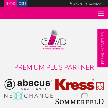
GMVD
CCM
LOGIN
KONTAKT


PREMIUM PARTNER
PREMIUM PLUS PARTNER