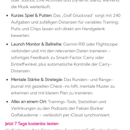
die Musik weiterläuft.
Kurzes Spiel & Putten:
Das „
Golf Gl
ü
cksrad
“ sorgt mit 240
Aufgaben und zufälligen Distanzen für variables Training;
Putts und Chips lassen sich direkt am Handgelenk
bewerten.
Launch Monitor & Ballreihe:
Garmin R10 oder Flightscope
verbinden und mit den relevanten Daten trainieren –
sofortiges Feedback zu Smash Factor, Carry oder
Eintreffwinkel, plus automatische Kontrolle der Carry-
Distanzen.
Mentale St
ä
rke & Strategie:
Das Runden- und Range-
Journal mit gezielten Check-ins hilft, mentale Muster zu
erkennen und mit klarem Plan zu trainieren.
Alles an einem Ort:
Trainings-Tools, Statistiken und
Verlinkungen zu den Podcasts der Fabian Bünker
Golfakademie –
verl
ässlich per iCloud synchronisiert.
Jetzt 7 Tage kostenlos testen