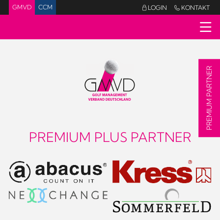
GMVD
CCM
LOGIN
KONTAKT


PREMIUM PARTNER
PREMIUM PLUS PARTNER