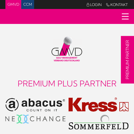
GMVD
CCM
LOGIN
KONTAKT


PREMIUM PARTNER
PREMIUM PLUS PARTNER