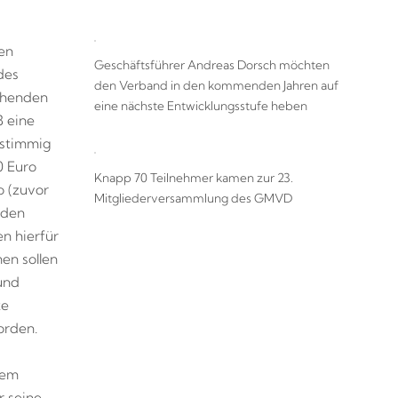
en
Geschäftsführer Andreas Dorsch möchten
des
den Verband in den kommenden Jahren auf
ehenden
eine nächste Entwicklungsstufe heben
 eine
nstimmig
0 Euro
Knapp 70 Teilnehmer kamen zur 23.
o (zuvor
Mitgliederversammlung des GMVD
 den
n hierfür
en sollen
und
te
orden.
nem
r seine