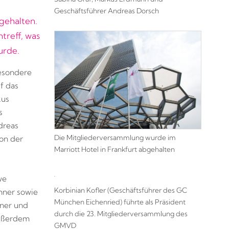
Geschäftsführer Andreas Dorsch
gehalten.
treff, was
urde.
besondere
f das
kus
s
dreas
Die Mitgliederversammlung wurde im
on der
Marriott Hotel in Frankfurt abgehalten
we
Korbinian Kofler (Geschäftsführer des GC
nner sowie
München Eichenried) führte als Präsident
nner und
durch die 23. Mitgliederversammlung des
Außerdem
GMVD