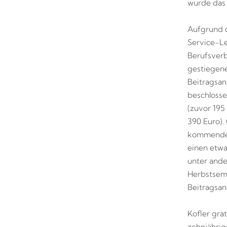
wurde das 
Aufgrund d
Service-Le
Berufsver
gestiegen
Beitragsan
beschlosse
(zuvor 195
390 Euro).
kommenden 
einen etwa
unter and
Herbstsemi
Beitragsan
Kofler gra
zehnjährig