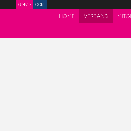
GMVD
CCM
HOME
VERBAND
MITG