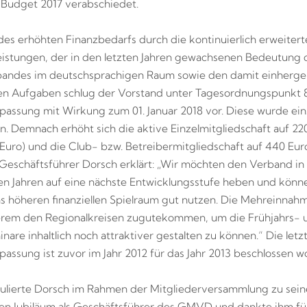
Budget 2017 verabschiedet.
es erhöhten Finanzbedarfs durch die kontinuierlich erweitert
istungen, der in den letzten Jahren gewachsenen Bedeutung 
bandes im deutschsprachigen Raum sowie den damit einherg
en Aufgaben schlug der Vorstand unter Tagesordnungspunkt 8
passung mit Wirkung zum 01. Januar 2018 vor. Diese wurde ei
n. Demnach erhöht sich die aktive Einzelmitgliedschaft auf 22
 Euro) und die Club- bzw. Betreibermitgliedschaft auf 440 Eur
 Geschäftsführer Dorsch erklärt: „Wir möchten den Verband in
Jahren auf eine nächste Entwicklungsstufe heben und könne
s höheren finanziellen Spielraum gut nutzen. Die Mehreinnahm
erem den Regionalkreisen zugutekommen, um die Frühjahrs- 
nare inhaltlich noch attraktiver gestalten zu können.“ Die letz
passung ist zuvor im Jahr 2012 für das Jahr 2013 beschlossen w
tulierte Dorsch im Rahmen der Mitgliederversammlung zu sei
en Jubiläum als Geschäftsführer des GMVD und dankte ihm fü