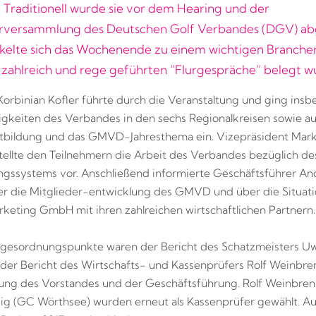
 Traditionell wurde sie vor dem Hearing und der
erversammlung des Deutschen Golf Verbandes (DGV) ab
kelte sich das Wochenende zu einem wichtigen Branchen
 zahlreich und rege geführten “Flurgespräche” belegt w
Korbinian Kofler führte durch die Veranstaltung und ging ins
tigkeiten des Verbandes in den sechs Regionalkreisen sowie au
tbildung und das GMVD-Jahresthema ein. Vizepräsident Mar
ellte den Teilnehmern die Arbeit des Verbandes bezüglich de
gssystems vor. Anschließend informierte Geschäftsführer An
r die Mitglieder-entwicklung des GMVD und über die Situati
ting GmbH mit ihren zahlreichen wirtschaftlichen Partnern.
agesordnungspunkte waren der Bericht des Schatzmeisters U
er Bericht des Wirtschafts- und Kassenprüfers Rolf Weinbre
tung des Vorstandes und der Geschäftsführung. Rolf Weinbre
ig (GC Wörthsee) wurden erneut als Kassenprüfer gewählt. 