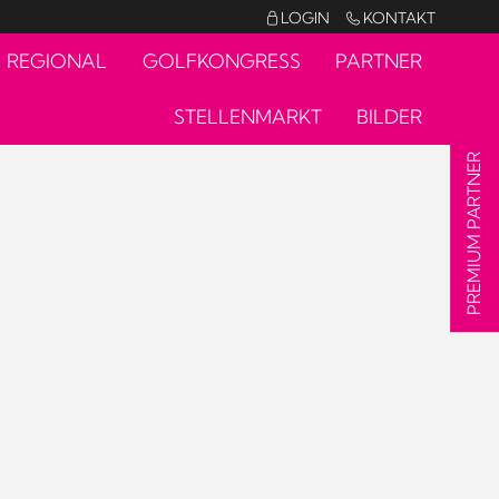
LOGIN
KONTAKT


REGIONAL
GOLFKONGRESS
PARTNER
STELLENMARKT
BILDER
PREMIUM PARTNER