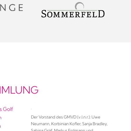
AMMLUNG
s Golf
Der Vorstand des GMVD (v.l.n.r.): Uwe
n
Neumann, Korbinian Kofler, Sanja Bradley,
n
Sabina Gräf, Markus Erdmann und