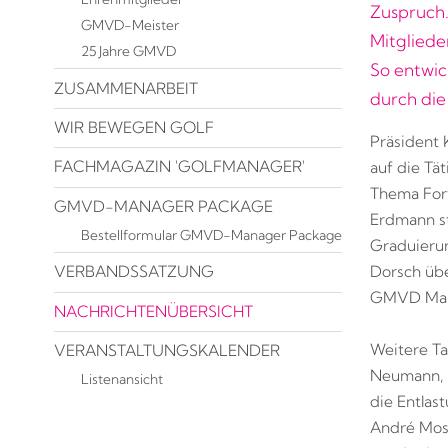
Zuspruch.
GMVD-Meister
Mitglied
25 Jahre GMVD
So entwic
ZUSAMMENARBEIT
durch die
WIR BEWEGEN GOLF
Präsident 
FACHMAGAZIN 'GOLFMANAGER'
auf die Tä
Thema For
GMVD-MANAGER PACKAGE
Erdmann st
Bestellformular GMVD-Manager Package
Graduierun
Dorsch übe
VERBANDSSATZUNG
GMVD Marke
NACHRICHTENÜBERSICHT
Weitere T
VERANSTALTUNGSKALENDER
Neumann, d
Listenansicht
die Entlas
André Mos