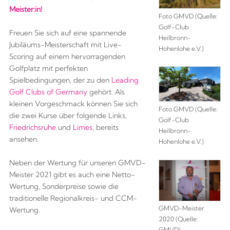
Meister:in!
Foto GMVD (Quelle:
Golf-Club
Freuen Sie sich auf eine spannende
Heilbronn-
Jubiläums-Meisterschaft mit Live-
Hohenlohe e.V.)
Scoring auf einem hervorragenden
Golfplatz mit perfekten
Spielbedingungen, der zu den
Leading
Golf Clubs of Germany
gehört. Als
kleinen Vorgeschmack können Sie sich
Foto GMVD (Quelle:
die zwei Kurse über folgende Links,
Golf-Club
Friedrichsruhe
und
Limes
, bereits
Heilbronn-
ansehen.
Hohenlohe e.V.)
Neben der Wertung für unseren GMVD-
Meister 2021 gibt es auch eine Netto-
Wertung, Sonderpreise sowie die
traditionelle Regionalkreis- und CCM-
GMVD-Meister
Wertung.
2020 (Quelle:
GMVD)