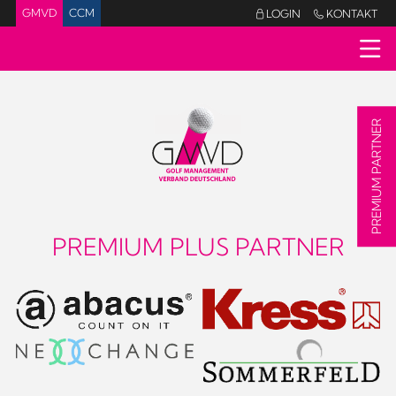
GMVD
CCM
LOGIN
KONTAKT


PREMIUM PARTNER
PREMIUM PLUS PARTNER