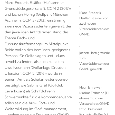
Marc-Frederik Elsäßer (Hofkammer
Grundstücksgesellschaft, CCM 2 (2017))
Marc-Frederik
und Jochen Hornig (Golfpark München
Elsäßer ist einer von
Aschheim, CCM 3 (2013)) einstimmig
zwei neuen
zwei neue Vizepräsidenten gewählt. Bei
Vizepräsidenten des
den jeweiligen Antrittsreden stand das
GMVD.
Thema Fach- und
Führungskräftemangel im Mittelpunkt.
Beide wollen sich bemühen, geeignetes
Jochen Hornig wurde
Personal für Golfanlagen und -clubs
zum
sowohl zu finden, als auch zu halten.
Vizepräsidenten des
Uwe Neumann (Golfanlage Dresden
GMVD gewählt.
Ullersdorf, CCM 2 (2016)) wurde in
seinem Amt als Schatzmeister ebenso
bestätigt wie Sabina Gräf (Golfclub
Neun Jahre war
Leverkusen) als Schriftführerin.
Markus Erdmann (l.)
Schwerpunkte für die kommenden Jahre
ehrenamtlich im
sollen sein die Aus-, Fort- und
Vorstand des GMVD
Weiterbildung im Golf-management,
tätig. Präsident
Überlegungen zur Struktur des GMVD
Korbinian Kofler (r.)