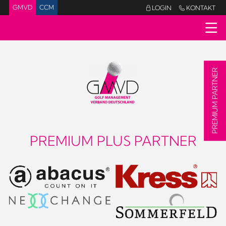
GMVD
CCM
LOGIN
KONTAKT


PREMIUM PARTNER
PREMIUM PLUS PARTNER