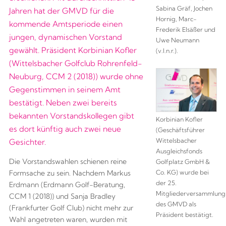
Sabina Gräf, Jochen
Jahren hat der GMVD für die
Hornig, Marc-
kommende Amtsperiode einen
Frederik Elsäßer und
jungen, dynamischen Vorstand
Uwe Neumann
gewählt. Präsident Korbinian Kofler
(v.l.n.r.).
(Wittelsbacher Golfclub Rohrenfeld-
Neuburg, CCM 2 (2018)) wurde ohne
Gegenstimmen in seinem Amt
bestätigt. Neben zwei bereits
bekannten Vorstandskollegen gibt
Korbinian Kofler
es dort künftig auch zwei neue
(Geschäftsführer
Wittelsbacher
Gesichter.
Ausgleichsfonds
Die Vorstandswahlen schienen reine
Golfplatz GmbH &
Co. KG) wurde bei
Formsache zu sein. Nachdem Markus
der 25.
Erdmann (Erdmann Golf-Beratung,
Mitgliederversammlung
CCM 1 (2018)) und Sanja Bradley
des GMVD als
(Frankfurter Golf Club) nicht mehr zur
Präsident bestätigt.
Wahl angetreten waren, wurden mit