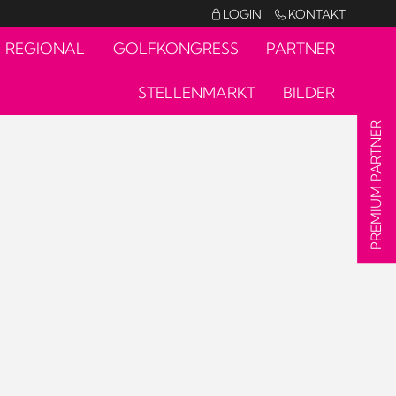
LOGIN
KONTAKT


REGIONAL
GOLFKONGRESS
PARTNER
STELLENMARKT
BILDER
PREMIUM PARTNER