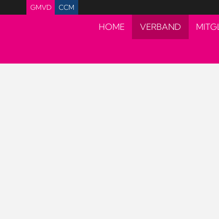
GMVD
CCM
HOME
VERBAND
MITG