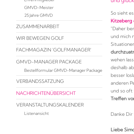
und glück
GMVD-Meister
So sieht e
25 Jahre GMVD
Kitzeberg 
ZUSAMMENARBEIT
"Daher bem
und mich n
WIR BEWEGEN GOLF
Situatione
FACHMAGAZIN 'GOLFMANAGER'
durchzua
wehen lass
GMVD-MANAGER PACKAGE
deshalb ab
Bestellformular GMVD-Manager Package
besser los
VERBANDSSATZUNG
anderen Pe
und so oft
NACHRICHTENÜBERSICHT
Treffen v
VERANSTALTUNGSKALENDER
Listenansicht
Danke Dir 
Liebe Simo