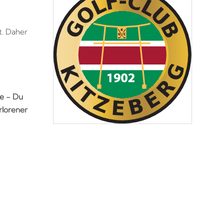
t. Daher
e - Du
rlorener