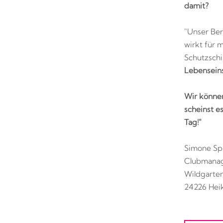
damit?
"Unser Ber
wirkt für 
Schutzschi
Lebenseins
Wir können
scheinst es
Tag!"
Simone Spi
Clubmanag
Wildgarten
24226 Hei