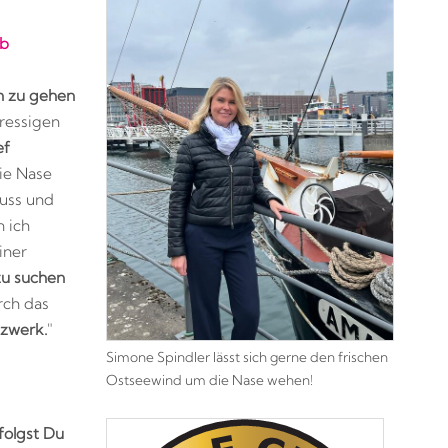
ub
n zu gehen
tressigen
ef
ie Nase
muss und
n ich
iner
zu suchen
rch das
zwerk.
"
Simone Spindler lässt sich gerne den frischen
Ostseewind um die Nase wehen!
folgst Du