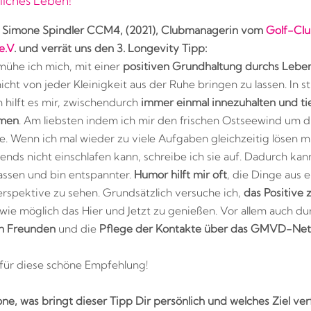
liches Leben!"
s
Simone Spindler CCM4, (2021), Clubmanagerin vom
Golf-Cl
e.V
. und verrät uns den 3. Longevity Tipp:
ühe ich mich, mit einer
positiven Grundhaltung durchs Lebe
icht von jeder Kleinigkeit aus der Ruhe bringen zu lassen. In s
n hilft es mir, zwischendurch
immer einmal innezuhalten und ti
tmen
. Am liebsten indem ich mir den frischen Ostseewind um d
e. Wenn ich mal wieder zu viele Aufgaben gleichzeitig lösen 
ends nicht einschlafen kann, schreibe ich sie auf. Dadurch kan
lassen und bin entspannter.
Humor hilft mir oft
, die Dinge aus e
rspektive zu sehen. Grundsätzlich versuche ich,
das Positive 
 wie möglich das Hier und Jetzt zu genießen. Vor allem auch du
on Freunden
und die
Pflege der Kontakte über das GMVD-Net
für diese schöne Empfehlung!
ne, was bringt dieser Tipp Dir persönlich und welches Ziel ver