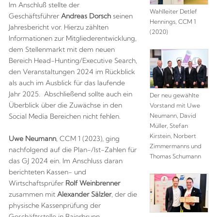
Im Anschluß stellte der
Wahlleiter Detlef
Geschäftsführer
Andreas Dorsch
seinen
Hennings, CCM 1
Jahresbericht vor. Hierzu zählten
(2020)
Informationen zur Mitgliederentwicklung,
dem Stellenmarkt mit dem neuen
Bereich Head-Hunting/Executive Search,
den Veranstaltungen 2024 im Rückblick
als auch im Ausblick für das laufende
Jahr 2025. Abschließend sollte auch ein
Der neu gewählte
Überblick über die Zuwächse in den
Vorstand mit Uwe
Social Media Bereichen nicht fehlen.
Neumann, David
Müller, Stefan
Kirstein, Norbert
Uwe Neumann
, CCM 1 (2023), ging
Zimmermanns und
nachfolgend auf die Plan-/Ist-Zahlen für
Thomas Schumann
das GJ 2024 ein. Im Anschluss daran
berichteten Kassen- und
Wirtschaftsprüfer
Rolf Weinbrenner
zusammen mit
Alexander Sälzler
, der die
physische Kassenprüfung der
Geschäftsstelle in Baierbrunn-