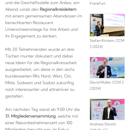
und die Geschäftsstelle zum Anlass, am
Frankfurt
Abend vorab den
Regionalkreisleitern
mit einem gemeinsamen Abendessen im
benachbarten Restaurant
Unterschweinstiege für ihre Arbeit und
ihr Engagement zu danken.
Stefan Kirstein, CCM
1 (2024)
Mit 20 Teilnehmenden wurde an drei
Tischen munter diskutiert und dabei
neue Ideen für die Regionalkreisarbeit
ausgearbeitet, um diese in den sechs
bundesweiten RKs Nord, West, Ost,
David Müller, CCM 2
Mitte, Südwest und Südost zukünftig
(2024)
noch interessanter und attraktiver zu
gestalten.
Am nächsten Tag stand ab 9:00 Uhr die
31. Mitgliederversammlung
, welche mit
einer Rekordteilnehmerzahl von 100
Andreas Dorsch,
Mitgliedern besucht war, im Fokus.