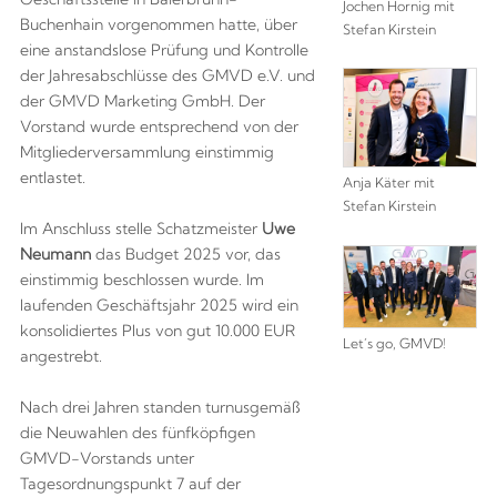
Jochen Hornig mit
Buchenhain vorgenommen hatte, über
Stefan Kirstein
eine anstandslose Prüfung und Kontrolle
der Jahresabschlüsse des GMVD e.V. und
der GMVD Marketing GmbH. Der
Vorstand wurde entsprechend von der
Mitgliederversammlung einstimmig
entlastet.
Anja Käter mit
Stefan Kirstein
Im Anschluss stelle Schatzmeister
Uwe
Neumann
das Budget 2025 vor, das
einstimmig beschlossen wurde. Im
laufenden Geschäftsjahr 2025 wird ein
konsolidiertes Plus von gut 10.000 EUR
Let´s go, GMVD!
angestrebt.
Nach drei Jahren standen turnusgemäß
die Neuwahlen des fünfköpfigen
GMVD-Vorstands unter
Tagesordnungspunkt 7 auf der