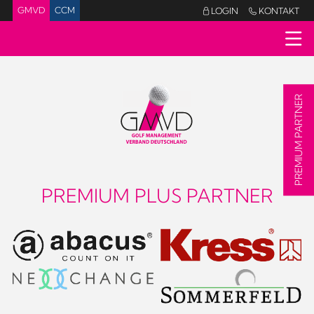
GMVD
CCM
LOGIN
KONTAKT


PREMIUM PARTNER
PREMIUM PLUS PARTNER