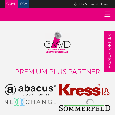
GMVD
CCM
LOGIN
KONTAKT


PREMIUM PARTNER
PREMIUM PLUS PARTNER