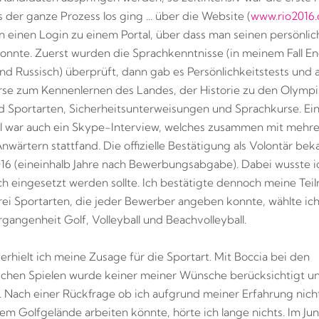
 der ganze Prozess los ging ... über die Website (
www.rio2016
einen Login zu einem Portal, über dass man seinen persönlic
onnte. Zuerst wurden die Sprachkenntnisse (in meinem Fall Eng
nd Russisch) überprüft, dann gab es Persönlichkeitstests und 
se zum Kennenlernen des Landes, der Historie zu den Olymp
d Sportarten, Sicherheitsunterweisungen und Sprachkurse. Ein
l war auch ein Skype-Interview, welches zusammen mit mehr
nwärtern stattfand. Die offizielle Bestätigung als Volontär bek
16 (eineinhalb Jahre nach Bewerbungsabgabe). Dabei wusste i
ich eingesetzt werden sollte. Ich bestätigte dennoch meine Tei
ei Sportarten, die jeder Bewerber angeben konnte, wählte ic
gangenheit Golf, Volleyball und Beachvolleyball.
 erhielt ich meine Zusage für die Sportart. Mit Boccia bei den
chen Spielen wurde keiner meiner Wünsche berücksichtigt un
. Nach einer Rückfrage ob ich aufgrund meiner Erfahrung nicht 
em Golfgelände arbeiten könnte, hörte ich lange nichts. Im Juni