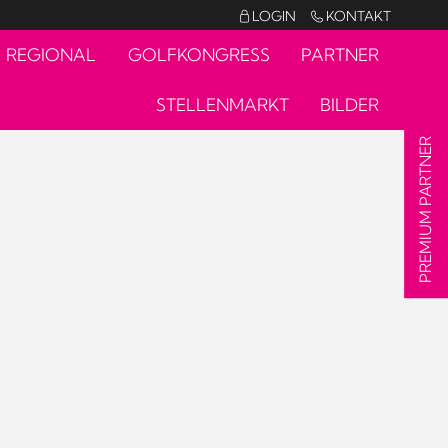
LOGIN
KONTAKT


REGIONAL
GOLFKONGRESS
PARTNER
STELLENMARKT
BILDER
PREMIUM PARTNER