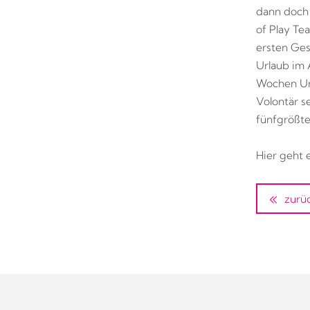
dann doch 
of Play Te
ersten Ges
Urlaub im 
Wochen Url
Volontär s
fünfgrößte
Hier geht 
zurü