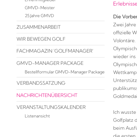
Erlebnisse
GMVD-Meister
25 Jahre GMVD
Die Vorbe
Zwei Jahre
ZUSAMMENARBEIT
offizielle
WIR BEWEGEN GOLF
Volontäre. 
Olympischen
FACHMAGAZIN 'GOLFMANAGER'
wieder ins
GMVD-MANAGER PACKAGE
Olympisch
Bestellformular GMVD-Manager Package
Wettkampfp
Unterstütz
VERBANDSSATZUNG
publikumss
NACHRICHTENÜBERSICHT
Goldmedail
VERANSTALTUNGSKALENDER
Ich wusste
Listenansicht
Golfplatz 
beim Ausfü
die ersten