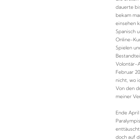
dauerte bis
bekam man 
einsehen k
Spanisch u
Online-Kur
Spielen un
Bestandtei
Volontär-A
Februar 20
nicht, wo 
Von den dr
meiner Ver
Ende April
Paralympis
enttäuscht
doch auf d