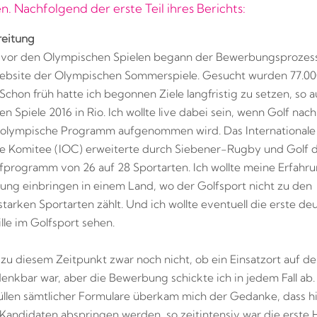
n. Nachfolgend der erste Teil ihres Berichts:
reitung
 vor den Olympischen Spielen begann der Bewerbungsprozess
 Website der Olympischen Sommerspiele. Gesucht wurden 77.0
Schon früh hatte ich begonnen Ziele langfristig zu setzen, so a
 Spiele 2016 in Rio. Ich wollte live dabei sein, wenn Golf nach
 olympische Programm aufgenommen wird. Das Internationale
e Komitee (IOC) erweiterte durch Siebener-Rugby und Golf 
rogramm von 26 auf 28 Sportarten. Ich wollte meine Erfahr
ung einbringen in einem Land, wo der Golfsport nicht zu den
tarken Sportarten zählt. Und ich wollte eventuell die erste de
le im Golfsport sehen.
 zu diesem Zeitpunkt zwar noch nicht, ob ein Einsatzort auf d
denkbar war, aber die Bewerbung schickte ich in jedem Fall ab.
llen sämtlicher Formulare überkam mich der Gedanke, dass h
 Kandidaten abspringen werden, so zeitintensiv war die erste 