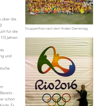
 über die
00
Gruppenfoto nach dem finalen Damentag
uch für die
 112 Jahren
das
ung und
utsche
em
 Bereits
ier schon
Hürde. Es