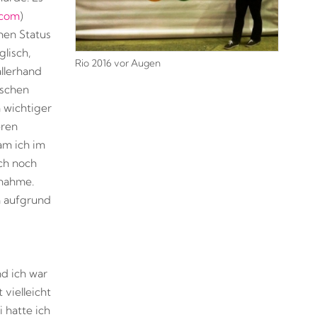
.com
)
hen Status
lisch,
Rio 2016 vor Augen
allerhand
ischen
 wichtiger
eren
am ich im
ch noch
lnahme.
h aufgrund
d ich war
vielleicht
 hatte ich