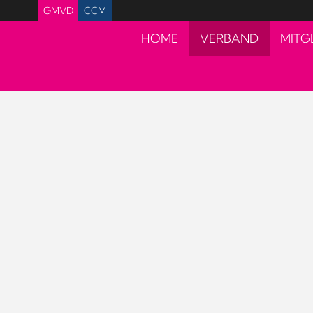
GMVD
CCM
HOME
VERBAND
MITG