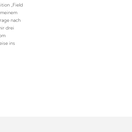
tion „Field
n meinem
frage nach
ir drei
vom
eise ins