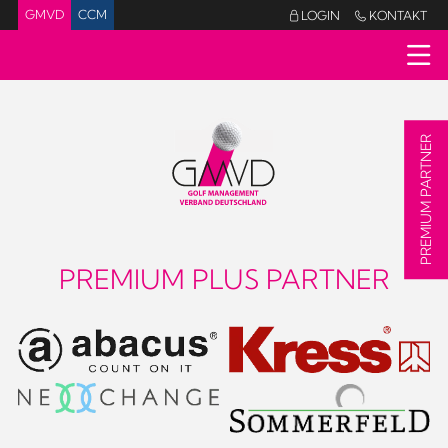
GMVD
CCM
LOGIN
KONTAKT


PREMIUM PARTNER
PREMIUM PLUS PARTNER