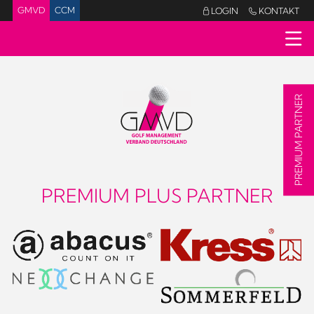
GMVD
CCM
LOGIN
KONTAKT


PREMIUM PARTNER
PREMIUM PLUS PARTNER