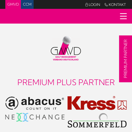
GMVD
CCM
LOGIN
KONTAKT


PREMIUM PARTNER
PREMIUM PLUS PARTNER