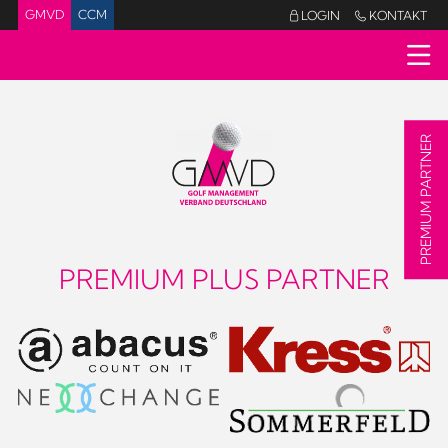
GMVD
CCM
LOGIN
KONTAKT


PREMIUM PARTNER
PREMIUM PLUS PARTNER