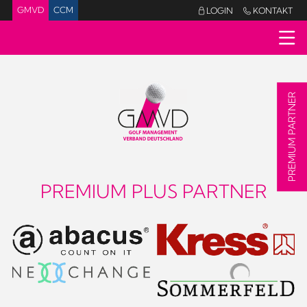
GMVD
CCM
LOGIN
KONTAKT


PREMIUM PARTNER
PREMIUM PLUS PARTNER