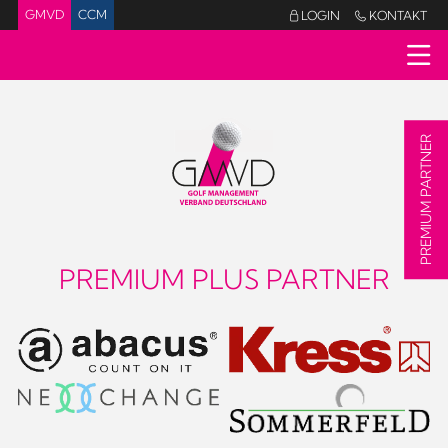
GMVD
CCM
LOGIN
KONTAKT


PREMIUM PARTNER
PREMIUM PLUS PARTNER