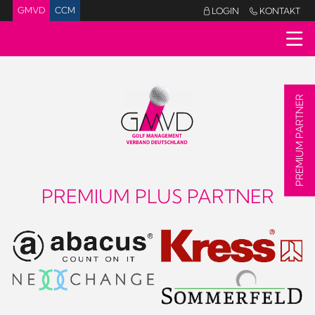
GMVD
CCM
LOGIN
KONTAKT


PREMIUM PARTNER
PREMIUM PLUS PARTNER