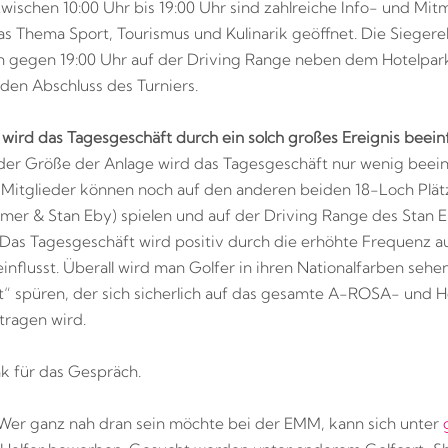
wischen 10:00 Uhr bis 19:00 Uhr sind zahlreiche Info- und Mi
s Thema Sport, Tourismus und Kulinarik geöffnet. Die Sieger
n gegen 19:00 Uhr auf der Driving Range neben dem Hotelpark
 den Abschluss des Turniers.
n wird das Tagesgeschäft durch ein solch großes Ereignis beeinf
er Größe der Anlage wird das Tagesgeschäft nur wenig beeinf
Mitglieder können noch auf den anderen beiden 18-Loch Plät
lmer & Stan Eby) spielen und auf der Driving Range des Stan E
. Das Tagesgeschäft wird positiv durch die erhöhte Frequenz a
influsst. Überall wird man Golfer in ihren Nationalfarben seh
t“ spüren, der sich sicherlich auf das gesamte A-ROSA- und H
ragen wird.
k für das Gespräch.
er ganz nah dran sein möchte bei der EMM, kann sich unter