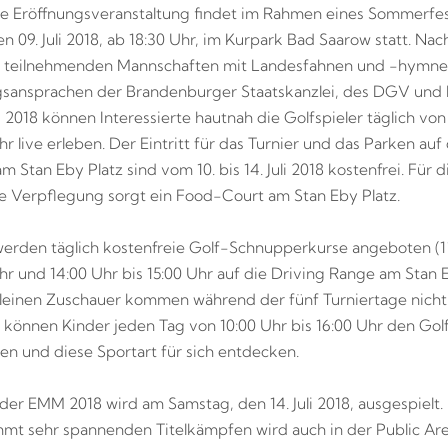
elle Eröffnungsveranstaltung findet im Rahmen eines Sommerfe
n 09. Juli 2018, ab 18:30 Uhr, im Kurpark Bad Saarow statt. Na
r teilnehmenden Mannschaften mit Landesfahnen und -hymne
sansprachen der Brandenburger Staatskanzlei, des DGV und
i 2018 können Interessierte hautnah die Golfspieler täglich von
hr live erleben. Der Eintritt für das Turnier und das Parken au
m Stan Eby Platz sind vom 10. bis 14. Juli 2018 kostenfrei. Für d
he Verpflegung sorgt ein Food-Court am Stan Eby Platz.
rden täglich kostenfreie Golf-Schnupperkurse angeboten (1
Uhr und 14:00 Uhr bis 15:00 Uhr auf die Driving Range am Stan E
leinen Zuschauer kommen während der fünf Turniertage nicht 
h können Kinder jeden Tag von 10:00 Uhr bis 16:00 Uhr den Gol
en und diese Sportart für sich entdecken.
 der EMM 2018 wird am Samstag, den 14. Juli 2018, ausgespielt
mt sehr spannenden Titelkämpfen wird auch in der Public Are