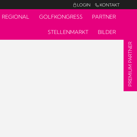
LOGIN
KONTAKT


REGIONAL
GOLFKONGRESS
PARTNER
STELLENMARKT
BILDER
PREMIUM PARTNER