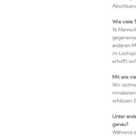
Abschlussv
Wie viele 
16 Mannsch
gegeneinan
anderen Ma
im Lochspi
erhofft si
Mit wie vi
Wir rechne
mindestens 
schätzen. 
Unter ande
genau?
Während d