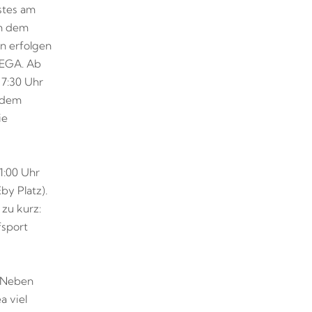
stes am
ch dem
n erfolgen
 EGA. Ab
 7:30 Uhr
f dem
ie
1:00 Uhr
by Platz).
zu kurz:
fsport
. Neben
a viel