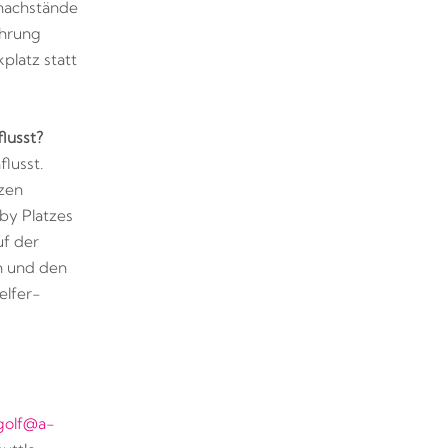
tmachstände
ehrung
platz statt
lusst?
lusst.
zen
by Platzes
uf der
en und den
elfer-
golf@a-