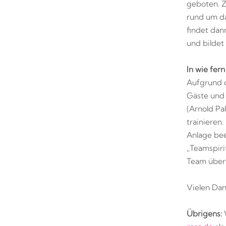
geboten. Z
rund um da
findet dan
und bildet
In wie fer
Aufgrund d
Gäste und 
(Arnold Pa
trainieren
Anlage bee
„Teamspiri
Team übert
Vielen Dan
Übrigens:
W