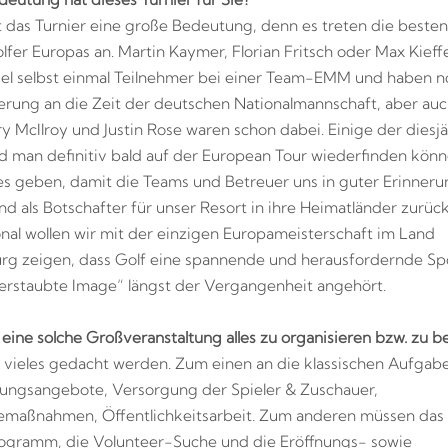
t das Turnier eine große Bedeutung, denn es treten die besten
fer Europas an. Martin Kaymer, Florian Fritsch oder Max Kieff
el selbst einmal Teilnehmer bei einer Team-EMM und haben n
erung an die Zeit der deutschen Nationalmannschaft, aber auc
ry McIlroy und Justin Rose waren schon dabei. Einige der diesj
rd man definitiv bald auf der European Tour wiederfinden könn
es geben, damit die Teams und Betreuer uns in guter Erinneru
nd als Botschafter für unser Resort in ihre Heimatländer zurück
nal wollen wir mit der einzigen Europameisterschaft im Land
g zeigen, dass Golf eine spannende und herausfordernde Spor
erstaubte Image“ längst der Vergangenheit angehört.
r eine solche Großveranstaltung alles zu organisieren bzw. zu 
 vieles gedacht werden. Zum einen an die klassischen Aufgabe
ungsangebote, Versorgung der Spieler & Zuschauer,
emaßnahmen, Öffentlichkeitsarbeit. Zum anderen müssen das
gramm, die Volunteer-Suche und die Eröffnungs- sowie