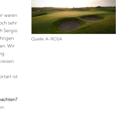
er waren
och sehr
h Sergio
ährigen
Quelle: A-ROSA
en. Wir
ng
reisen.
tart ist
beachten?
n: