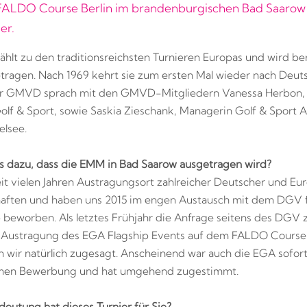
FALDO Course Berlin im brandenburgischen Bad Saarow
er.
hlt zu den traditionsreichsten Turnieren Europas und wird ber
tragen. Nach 1969 kehrt sie zum ersten Mal wieder nach Deut
er GMVD sprach mit den GMVD-Mitgliedern Vanessa Herbon, 
f & Sport, sowie Saskia Zieschank, Managerin Golf & Sport
lsee.
 dazu, dass die EMM in Bad Saarow ausgetragen wird?
eit vielen Jahren Austragungsort zahlreicher Deutscher und Eu
haften und haben uns 2015 im engen Austausch mit dem DGV 
beworben. Als letztes Frühjahr die Anfrage seitens des DGV 
 Austragung des EGA Flagship Events auf dem FALDO Course 
 wir natürlich zugesagt. Anscheinend war auch die EGA sofor
en Bewerbung und hat umgehend zugestimmt.
eutung hat dieses Turnier für Sie?