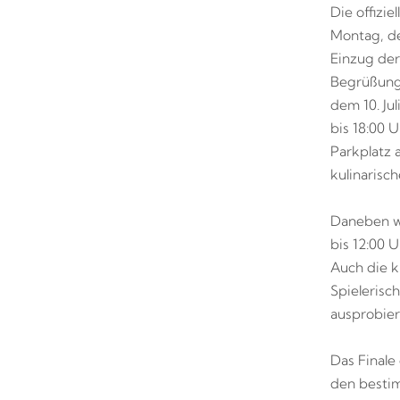
Die offizi
Montag, de
Einzug de
Begrüßung
dem 10. Jul
bis 18:00 U
Parkplatz a
kulinarisc
Daneben we
bis 12:00 
Auch die k
Spielerisc
ausprobier
Das Finale
den bestim