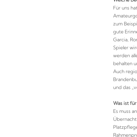
Für uns ha
Amateurgol
zum Beispi
gute Erinn
Garcia, Ro
Spieler wi
werden all
behalten u
Auch regio
Brandenbur
und das „v
Was ist fü
Es muss an
Übernacht
Platzpfleg
Rahmenpro