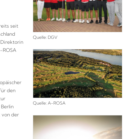
eits seit
schland
Quelle: DGV
Direktorin
 A-ROSA
ropäischer
für den
zur
Quelle: A-ROSA
Berlin
t von der