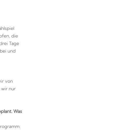
hlspiel
fen, die
drei Tage
abei und
ir von
 wir nur
plant. Was
programm: