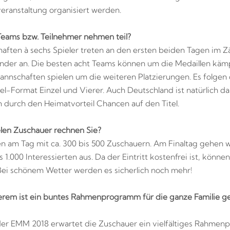
eranstaltung organisiert werden.
Teams bzw. Teilnehmer nehmen teil?
aften à sechs Spieler treten an den ersten beiden Tagen im Zä
der an. Die besten acht Teams können um die Medaillen kämp
nnschaften spielen um die weiteren Platzierungen. Es folgen 
el-Format Einzel und Vierer. Auch Deutschland ist natürlich d
ch durch den Heimatvorteil Chancen auf den Titel.
elen Zuschauer rechnen Sie?
n am Tag mit ca. 300 bis 500 Zuschauern. Am Finaltag gehen w
1.000 Interessierten aus. Da der Eintritt kostenfrei ist, können
Bei schönem Wetter werden es sicherlich noch mehr!
rem ist ein buntes Rahmenprogramm für die ganze Familie ge
er EMM 2018 erwartet die Zuschauer ein vielfältiges Rahmen