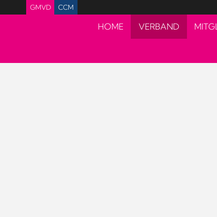
GMVD
CCM
HOME
VERBAND
MITG