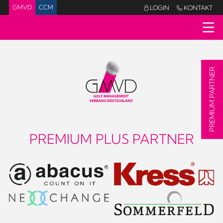
GMVD
CCM
LOGIN
KONTAKT


PREMIUM PARTNER
PREMIUM PLUS PARTNER