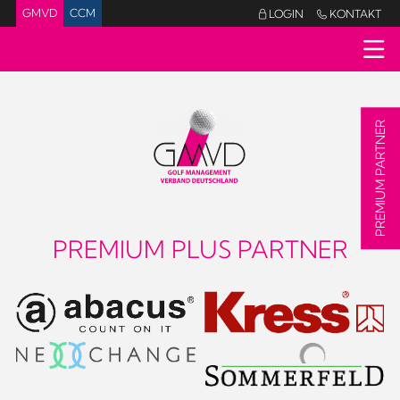
GMVD
CCM
LOGIN
KONTAKT


PREMIUM PARTNER
PREMIUM PLUS PARTNER