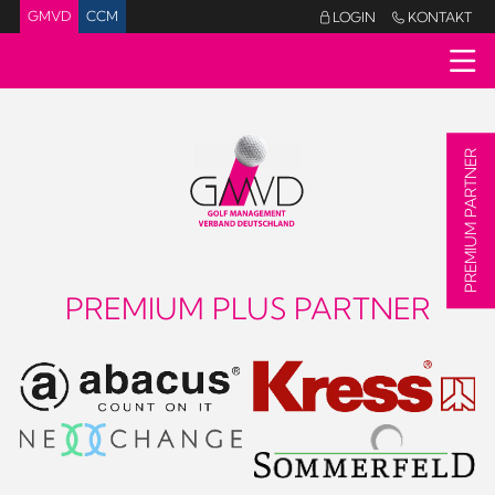
GMVD
CCM
LOGIN
KONTAKT


PREMIUM PARTNER
PREMIUM PLUS PARTNER