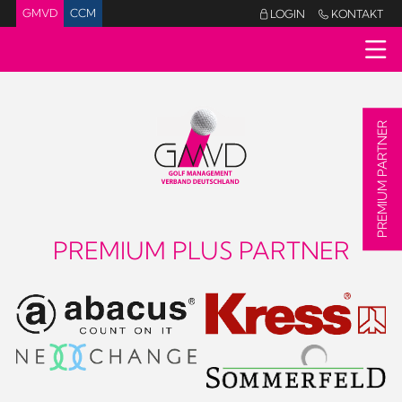
GMVD
CCM
LOGIN
KONTAKT


PREMIUM PARTNER
PREMIUM PLUS PARTNER