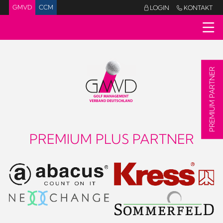
GMVD
CCM
LOGIN
KONTAKT


PREMIUM PARTNER
PREMIUM PLUS PARTNER