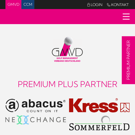
GMVD
CCM
LOGIN
KONTAKT


PREMIUM PARTNER
PREMIUM PLUS PARTNER