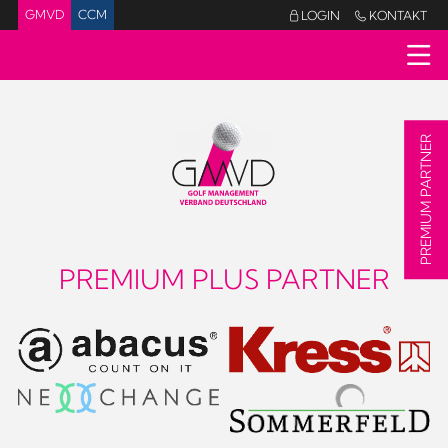
GMVD
CCM
LOGIN
KONTAKT


PREMIUM PARTNER
PREMIUM PLUS PARTNER