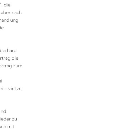
, die
e aber nach
shandlung
de.
Eberhard
rtrag die
Vortrag zum
i
 – viel zu
und
ieder zu
uch mit