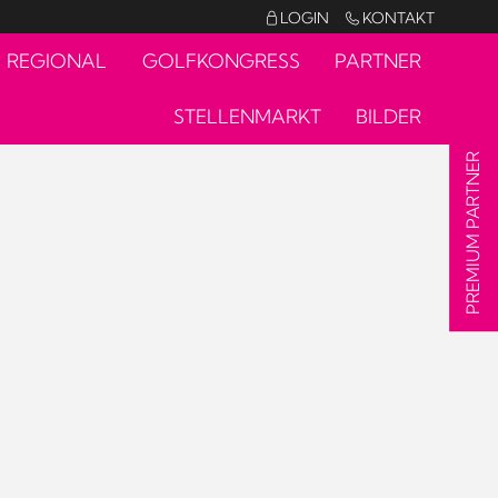
LOGIN
KONTAKT


REGIONAL
GOLFKONGRESS
PARTNER
STELLENMARKT
BILDER
PREMIUM PARTNER