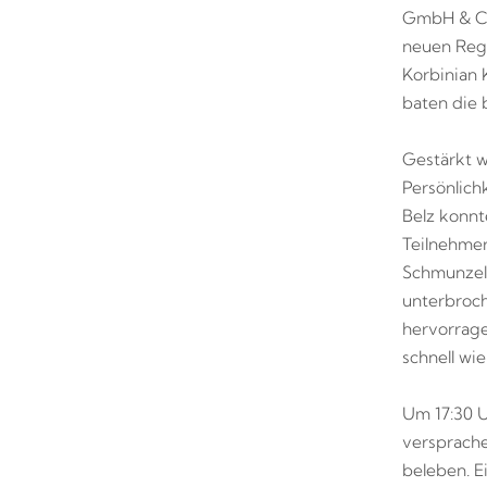
GmbH & Co.
neuen Regi
Korbinian 
baten die 
Gestärkt w
Persönlich
Belz konnt
Teilnehmer
Schmunzel
unterbroc
hervorrage
schnell w
Um 17:30 U
versprache
beleben. E