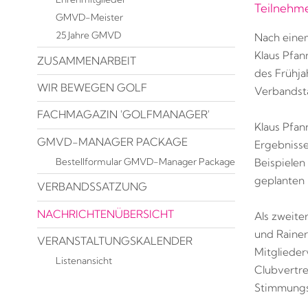
Teilnehme
GMVD-Meister
25 Jahre GMVD
Nach einem
Klaus Pfan
ZUSAMMENARBEIT
des Frühja
WIR BEWEGEN GOLF
Verbandsta
FACHMAGAZIN 'GOLFMANAGER'
Klaus Pfan
GMVD-MANAGER PACKAGE
Ergebniss
Bestellformular GMVD-Manager Package
Beispielen
geplanten
VERBANDSSATZUNG
NACHRICHTENÜBERSICHT
Als zweite
und Raine
VERANSTALTUNGSKALENDER
Mitgliede
Listenansicht
Clubvertr
Stimmungsb