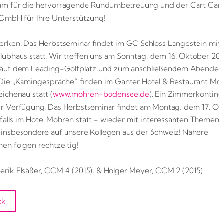
am für die hervorragende Rundumbetreuung und der Cart Ca
mbH für Ihre Unterstützung!
erken: Das Herbstseminar findet im GC Schloss Langestein m
lubhaus statt. Wir treffen uns am Sonntag, dem 16. Oktober 20
 auf dem Leading-Golfplatz und zum anschließendem Abende
Die „Kamingespräche“ finden im Ganter Hotel & Restaurant M
eichenau statt (
www.mohren-bodensee.de
). Ein Zimmerkontin
ur Verfügung. Das Herbstseminar findet am Montag, dem 17. 
falls im Hotel Mohren statt - wieder mit interessanten Themen
 insbesondere auf unsere Kollegen aus der Schweiz! Nähere
nen folgen rechtzeitig!
rik Elsäßer, CCM 4 (2015), & Holger Meyer, CCM 2 (2015)
ck