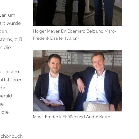
war, um
ärt wurde
Holger Meyer, Dr. Eberhard Belz und Marc-
ben.
Frederik Elsäßer (v.l.n.r.)
ems, z. B.
n die
zu diesem
ftsführer
nde
Gerald
ge
 die
Marc-Frederik Elsäßer und André Kette
 Schönbuch