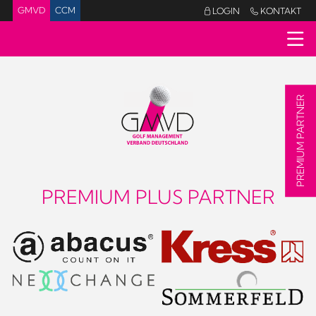
GMVD
CCM
LOGIN
KONTAKT


PREMIUM PARTNER
PREMIUM PLUS PARTNER