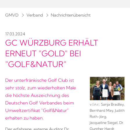
GMVD
Verband
Nachrichtenübersicht
17.03.2024
GC WÜRZBURG ERHÄLT
ERNEUT "GOLD" BEI
"GOLF&NATUR"
Der unterfränkische Golf Club ist
sehr stolz, zum wiederholten Male
die höchste Auszeichnung des
Deutschen Golf Verbandes beim
v.l.n.r.: Sanja Bradley,
Umweltzertifikat "Golf&Natur"
Bernhard May, Judith
Roth-Jörg,
erhalten zu haben.
Jacqueline Siegel, Dr.
Gunther Hardt
Der erfahrene, externe Auditor Dr.