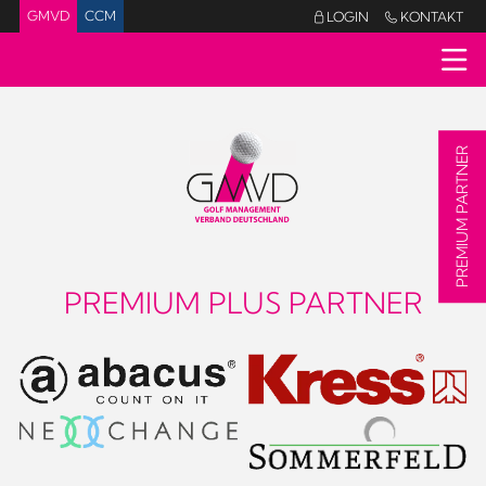
GMVD
CCM
LOGIN
KONTAKT


PREMIUM PARTNER
PREMIUM PLUS PARTNER