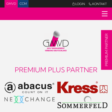
GMVD
CCM
LOGIN
KONTAKT


PREMIUM PARTNER
PREMIUM PLUS PARTNER