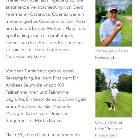
Tränen von oben als Fingerzeig auf die
anstehende Verabschiedung von Gerd
Petermann-Casanova. Oder es war ein
meteorolgisches Geschenk an den Platz,
um dann bei besten Wetter-, Platz- und
Spielbedingungen ein großartiges
Turnier um den „Preis des Präsidenten“
zu spielen, mit Gerd Petermann-
Vorfreude auf den
Casanova als Starter.
Ruhestand ...
Vor dem Turnierstart gab es einen
Sektempfang, bei dem Präsident Dr.
Andreas Seum die knapp 100
Teilnehmerinnen und Teilnehmer
begrüßte. Ein besonderes Grußwort gab
es im Anschluss für die "Neuhöfer
Manager-Ikone" vom Dreieicher
Bürgermeister Martin Burlon.
GPC als Starter
beim "Preis des
Nach 35 Jahren Clubmanagement im
Präsidenten"