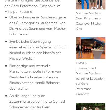
Weitere Highlights des Abends, bei
der Gerd Petermann-Casanova im
Mittelpunkt stand:
Matthias Nicolaus,
Überreichung einer Sonderausgabe
Gerd Petermann-
des Clubmagazins „aufgeteet“ von
Casanova, Mischa
Dr. Andreas Seum und vom Macher
Kind
Ecki Frenzel.
Symbolische Übertragung
eines lebenslanges Spielrecht im GC
Neuhof durch seinen Nachfolger
Michael Wrulich
GMVD-
Einzigartige und wertvolle
Ehrenmitglied
Manschettenknöpfe in Form von
Matthias Nicolaus
Neuhöfer Ballmarkern, die ihm
bei seiner Laudation
Finanzvorstand Henrik Böhmert
auf Gerd
überreichte.
Petermann-
Casanova
An die lange und gute
Zusammenarbeit erinnerte Conrad
Schumacher, der für Gerd