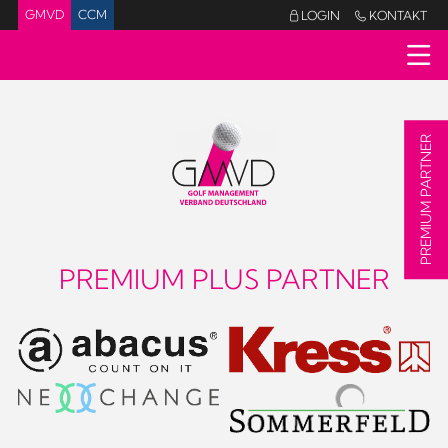
GMVD
CCM
LOGIN
KONTAKT


PREMIUM PARTNER
PREMIUM PLUS PARTNER