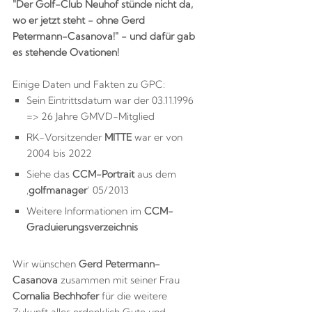
"Der Golf-Club Neuhof stünde nicht da,
wo er jetzt steht - ohne Gerd
Petermann-Casanova!" - und dafür gab
es stehende Ovationen!
Einige Daten und Fakten zu GPC:
Sein Eintrittsdatum war der 03.11.1996
=> 26 Jahre GMVD-Mitglied
RK-Vorsitzender
MITTE
war er von
2004 bis 2022
Siehe das
CCM-Portrait
aus dem
‚
golfmanager
‘ 05/2013
Weitere Informationen im
CCM-
Graduierungsverzeichnis
Wir wünschen
Gerd Petermann-
Casanova
zusammen mit seiner Frau
Cornalia Bechhofer
für die weitere
Zukunft alles erdenklich Gute und