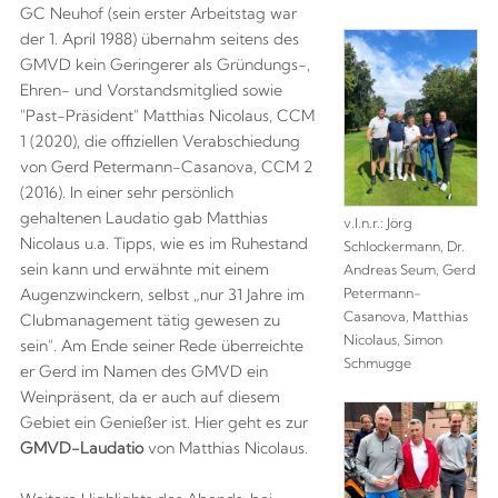
GC Neuhof (sein erster Arbeitstag war
der 1. April 1988) übernahm seitens des
GMVD kein Geringerer als Gründungs-,
Ehren- und Vorstandsmitglied sowie
"Past-Präsident" Matthias Nicolaus, CCM
1 (2020), die offiziellen Verabschiedung
von Gerd Petermann-Casanova, CCM 2
(2016). In einer sehr persönlich
gehaltenen Laudatio gab Matthias
v.l.n.r.: Jörg
Nicolaus u.a. Tipps, wie es im Ruhestand
Schlockermann, Dr.
sein kann und erwähnte mit einem
Andreas Seum, Gerd
Petermann-
Augenzwinckern, selbst „nur 31 Jahre im
Casanova, Matthias
Clubmanagement tätig gewesen zu
Nicolaus, Simon
sein". Am Ende seiner Rede überreichte
Schmugge
er Gerd im Namen des GMVD ein
Weinpräsent, da er auch auf diesem
Gebiet ein Genießer ist. Hier geht es zur
GMVD-Laudatio
von Matthias Nicolaus.