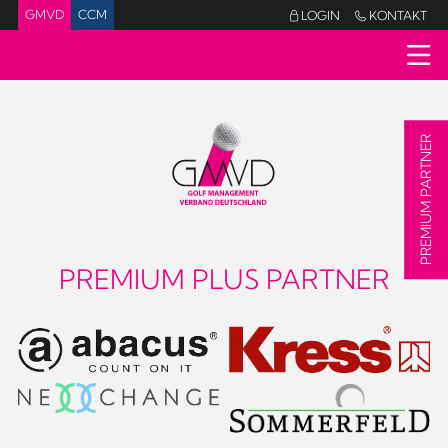
GMVD
CCM
LOGIN
KONTAKT


PREMIUM PARTNER
PREMIUM PLUS PARTNER