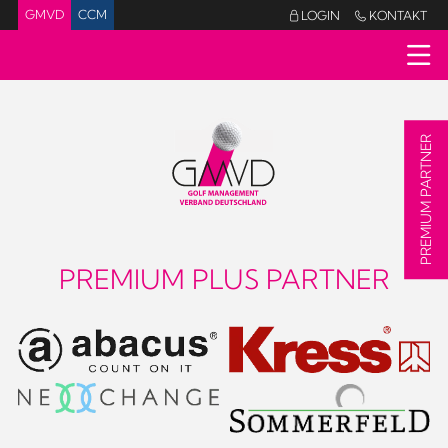
GMVD
CCM
LOGIN
KONTAKT


PREMIUM PARTNER
PREMIUM PLUS PARTNER