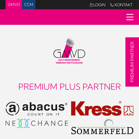
GMVD
CCM
LOGIN
KONTAKT


PREMIUM PARTNER
PREMIUM PLUS PARTNER