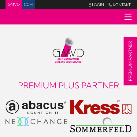
GMVD
CCM
LOGIN
KONTAKT


PREMIUM PARTNER
PREMIUM PLUS PARTNER