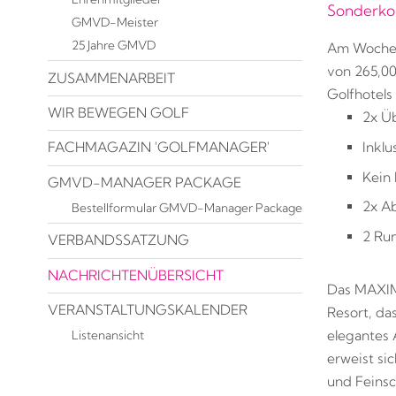
Sonderkon
GMVD-Meister
25 Jahre GMVD
Am Wochen
von 265,0
ZUSAMMENARBEIT
Golfhotels
WIR BEWEGEN GOLF
2x Ü
Inklu
FACHMAGAZIN 'GOLFMANAGER'
Kein
GMVD-MANAGER PACKAGE
2x A
Bestellformular GMVD-Manager Package
2 Ru
VERBANDSSATZUNG
NACHRICHTENÜBERSICHT
Das MAXIMI
VERANSTALTUNGSKALENDER
Resort, da
elegantes 
Listenansicht
erweist si
und Feinsc