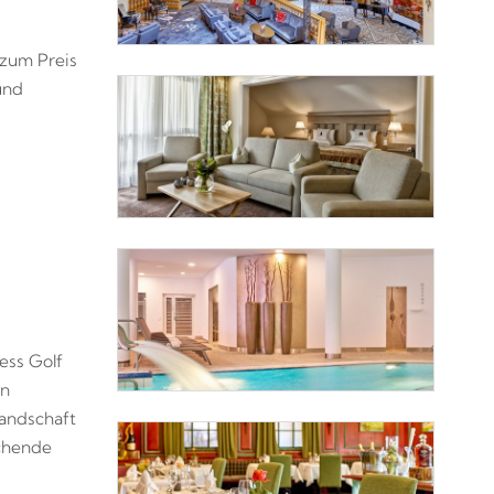
zum Preis
und
ess Golf
in
landschaft
uchende