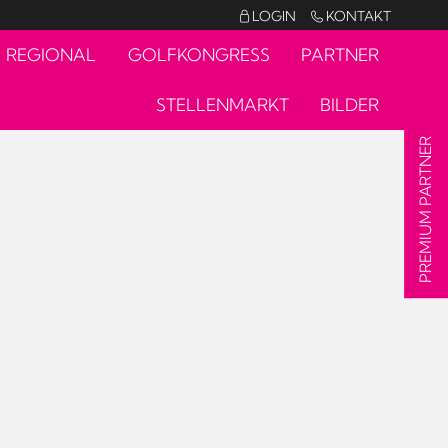
LOGIN
KONTAKT


REGIONAL
GOLFKONGRESS
PARTNER
STELLENMARKT
BILDER
PREMIUM PARTNER