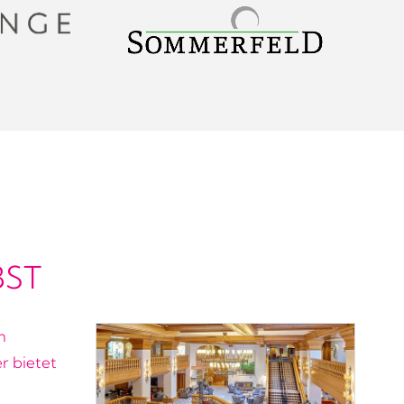
ST
m
r bietet