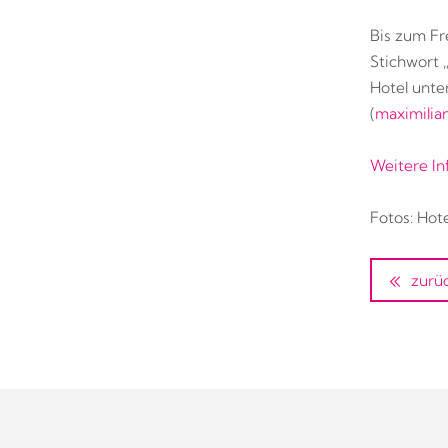
Bis zum Fr
Stichwort 
Hotel unte
(
maximilia
Weitere In
Fotos: Hot
zurü