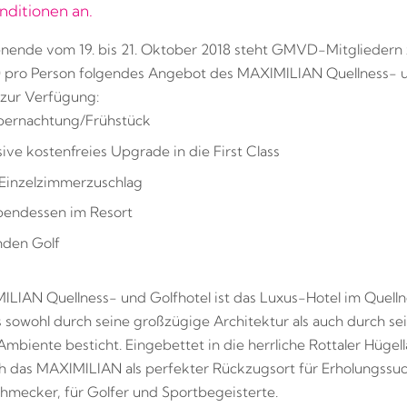
ditionen an.
ende vom 19. bis 21. Oktober 2018 steht GMVD-Mitgliedern 
0 pro Person folgendes Angebot des MAXIMILIAN Quellness- 
 zur Verfügung:
bernachtung/Frühstück
sive kostenfreies Upgrade in die First Class
 Einzelzimmerzuschlag
bendessen im Resort
nden Golf
LIAN Quellness- und Golfhotel ist das Luxus-Hotel im Quelln
s sowohl durch seine großzügige Architektur als auch durch se
Ambiente besticht. Eingebettet in die herrliche Rottaler Hügel
ch das MAXIMILIAN als perfekter Rückzugsort für Erholungss
hmecker, für Golfer und Sportbegeisterte.