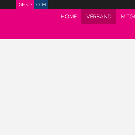
GMVD
CCM
HOME
VERBAND
MITG