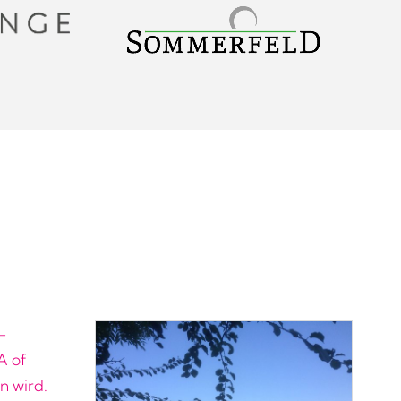
-
A of
 wird.