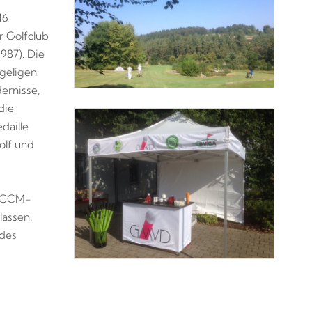
16
r Golfclub
987). Die
ügeligen
ernisse,
die
daille
lf und
n CCM-
lassen,
des