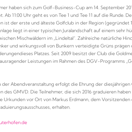
hmer haben sich zum Golf-Business-Cup am 14. September 20
. Ab 11:00 Uhr geht es von Tee 1 und Tee 11 auf die Runde. De
n ist der erste und älteste Golfclub in der Region (gegründet 1
lage liegt in einer typischen Juralandschaft auf einem sehr h
ischen Mischwäldern im „Lindeltal“. Zahlreiche natürliche Hind
ker und wirkungsvoll von Bunkern verteidigte Grüns prägen 
derungendieses Platzes. Seit 2009 besitzt der Club die Goldme
ausragender Leistungen im Rahmen des DGV-Programms „Go
der Abendveranstaltung erfolgt die Ehrung der diesjährige
n des GMVD. Die Teilnehmer, die sich 2016 graduieren haben 
re Urkunden vor Ort von Markus Erdmann, dem Vorsitzenden 
uierungsausschusses, erhalten.
uterhofen.de