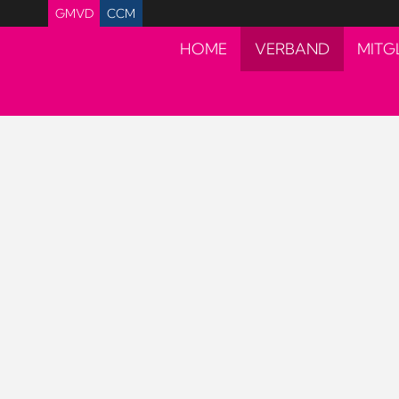
GMVD
CCM
HOME
VERBAND
MITG