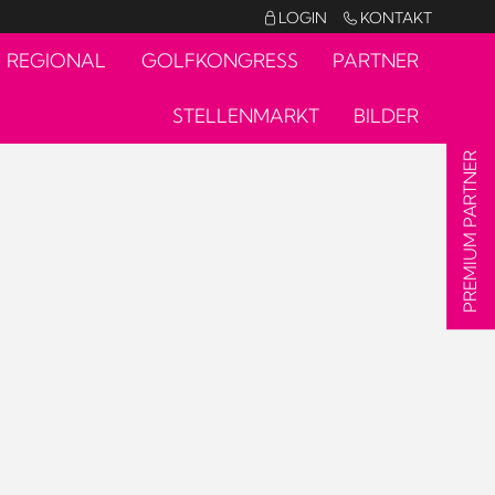
LOGIN
KONTAKT


REGIONAL
GOLFKONGRESS
PARTNER
STELLENMARKT
BILDER
PREMIUM PARTNER