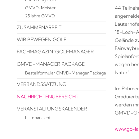
GMVD-Meister
44 Teilne
angemeldet
25 Jahre GMVD
Lauterhofe
ZUSAMMENARBEIT
18-Loch-An
WIR BEWEGEN GOLF
Gelände zw
Fairwaybun
FACHMAGAZIN 'GOLFMANAGER'
Spielanfor
GMVD-MANAGER PACKAGE
wegen her
Natur".
Bestellformular GMVD-Manager Package
VERBANDSSATZUNG
Im Rahmen 
NACHRICHTENÜBERSICHT
Graduierte
werden ih
VERANSTALTUNGSKALENDER
GMVD-Grad
Listenansicht
www.gc-la