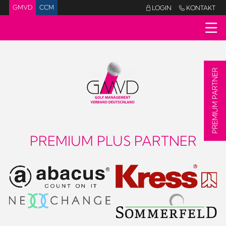
GMVD
CCM
LOGIN
KONTAKT


PREMIUM PARTNER
PREMIUM PLUS PARTNER