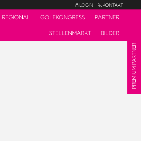
LOGIN
KONTAKT


REGIONAL
GOLFKONGRESS
PARTNER
STELLENMARKT
BILDER
PREMIUM PARTNER