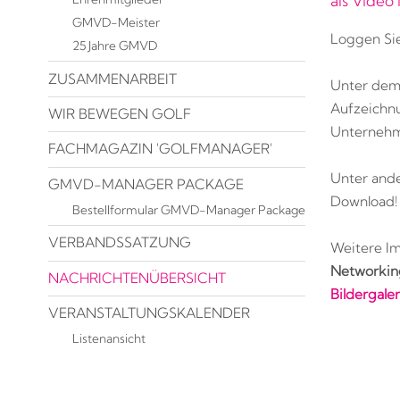
als Video
GMVD-Meister
Loggen Sie
25 Jahre GMVD
ZUSAMMENARBEIT
Unter dem
Aufzeichn
WIR BEWEGEN GOLF
Unternehm
FACHMAGAZIN 'GOLFMANAGER'
Unter ande
GMVD-MANAGER PACKAGE
Download!
Bestellformular GMVD-Manager Package
VERBANDSSATZUNG
Weitere I
Networking
NACHRICHTENÜBERSICHT
Bildergaler
VERANSTALTUNGSKALENDER
Listenansicht