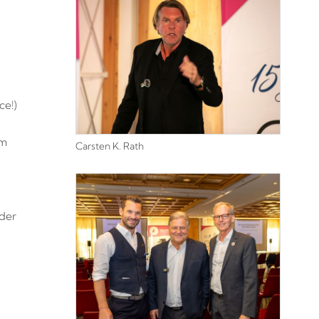
ce!)
m
Carsten K. Rath
 der