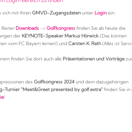
 im Login-Bereich zu finden.
 sich mit Ihren
GMVD-Zugangsdaten
unter
Login
ein.
 Reiter
Downloads
->
Golfkongress
finden Sie ab heute die
ungen der
KEYNOTE-Speaker Markus Hörwick
(Das können
en vom FC Bayern lernen!) und
Carsten K. Rath
(Alles ist Servi
rem finden Sie dort auch alle
Präsentationen und Vorträge
zu
mpressionen des
Golfkongress 2024
und dem dazugehörigen
-Turnier "Meet&Greet presented by golf.extra"
finden Sie in
ie
!