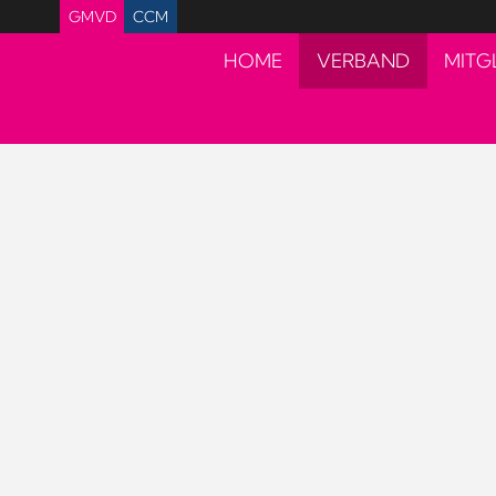
GMVD
CCM
HOME
VERBAND
MITG