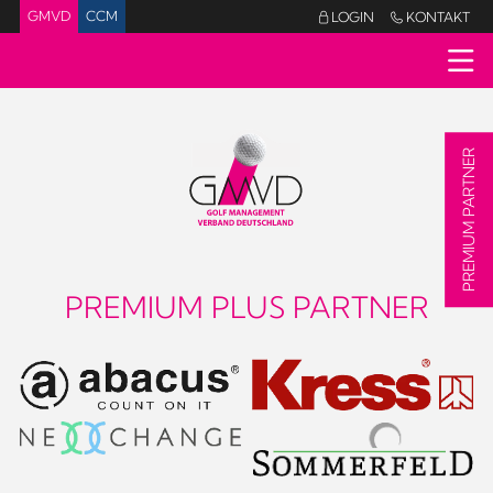
GMVD
CCM
LOGIN
KONTAKT


PREMIUM PARTNER
PREMIUM PLUS PARTNER