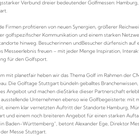
ungsstarker Verbund dreier bedeutender Golfmessen: Hamburg
art.
de Firmen profitieren von neuen Synergien, größerer Reichwei
er golfspezifischer Kommunikation und einem starken Netzwe
tandorte hinweg. Besucherinnen und
Besucher dürfen
sich auf 
es Messeerlebnis freuen – mit jeder Menge Inspiration, Interak
ng für den Golfsport.
 mit planetfair heben wir das Thema Golf im Rahmen der CM
au. Die Golftage Stuttgart bündeln geballtes Branchenwissen,
es Angebot und machen die
Stärke dieser Partnerschaft erleb
n ausstellende Unternehmen ebenso wie Golfbegeisterte: mit 
it, einem klar vernetzten Auftritt der Standorte Hamburg, M
art und einem noch breiteren Angebot für einen starken Auftak
 in Baden-Württemberg“, betont Alexander Ege, Direktor Me
 der Messe Stuttgart.