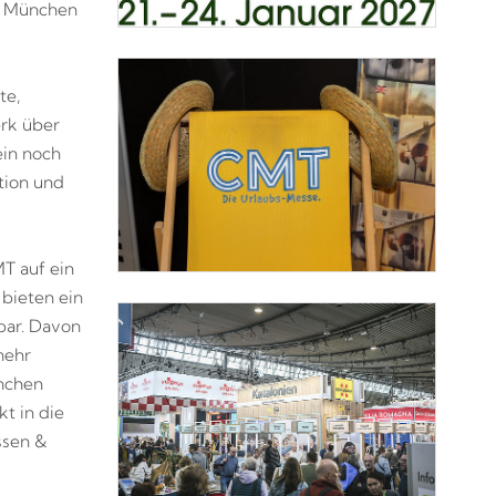
, München
te,
rk über
ein noch
tion und
T auf ein
 bieten ein
bar. Davon
mehr
ünchen
t in die
ssen &