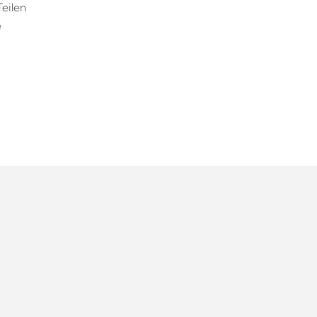
eilen
e