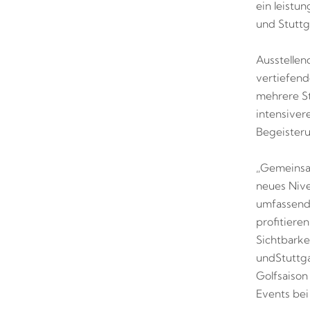
ein leist
und Stuttg
Ausstellen
vertiefend
mehrere S
intensiver
Begeisteru
„Gemeinsam
neues Nive
umfassend
profitiere
Sichtbarke
und
Stuttg
Golfsaison
Events bei