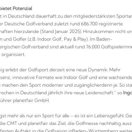
bietet Potenzial
t in Deutschland dauerhaft zu den mitgliederstärksten Sportar
r Deutsche Golfverband zuletzt rund 686.700 registrierte
haften hierzulande (Stand Januar 2025). Hinzu
kommen nicht org
n und Golfer (z.B. Indoor Golf, Pay & Play). Im Baden-
gischen Golfverband sind aktuell rund 76.000 Golfspielerinn
 organisiert.
tig erlebt der Golfsport derzeit eine neue Dynamik: Mehr
enz, innovative Formate wie Indoor Golf und eine wachsend
e machen den Sport moderner und zugänglicher
denn je. So sta
schen in Deutschland jährlich ihre neue Leidenschaft.“ so
Ingo
ührer planetfair GmbH.
ngst mehr als nur ein Sport für alle – es ist ein Lebensgefühl.
die CMT und planetfair das Ziel, die Golfmesse nachhaltig au
 festen Auftakt in die Golfsaison in
Baden-Württemberg weiter