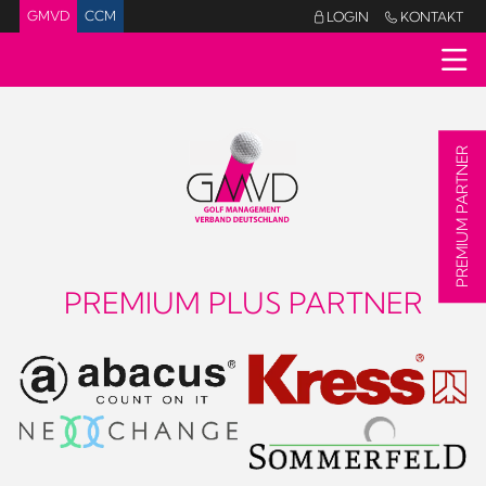
GMVD
CCM
LOGIN
KONTAKT


PREMIUM PARTNER
PREMIUM PLUS PARTNER