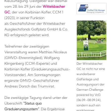
Klausurtagung. Gastgeber war diesmal
vom 28. bis 29. Juni der
Wittelsbacher
GC
, der von Korbinian Kofler, CCM 1
(2023), in seiner Funktion
als Geschäftsführer der Wittelsbacher
Ausgleichsfonds Golfplatz GmbH & Co.
KG erfolgreich geleitet wird.
Teilnehmer der zweitägigen
Veranstaltung waren Matthias Nicolaus
(GMVD-Ehrenmitglied), Wolfgang
Klingenberg (CCM-Experte) und
Der Wittelsbacher
GC ist nicht nur eine
Korbinian Kofler (Graduierungsauschuss-
wunderbarer
Vorsitzender). Am Sonntagmorgen
Golfanlage und
ergänzte GMVD-Geschäftsführer
Austragungsort der
Andreas Dorsch das Triumvirat.
German Challenge
powered by VcG
Die zweitägige Tagung stand unter der
(06.09.-08.09.24),
Überschrift
"
Status quo
sondern auch ein
Graduierungssystem"
. Die Ergebnisse
erstklassiger