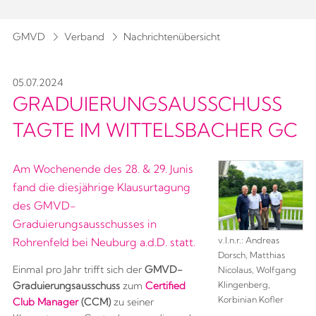
GMVD
Verband
Nachrichtenübersicht
05.07.2024
GRADUIERUNGSAUSSCHUSS
TAGTE IM WITTELSBACHER GC
Am Wochenende des 28. & 29. Junis
fand die diesjährige Klausurtagung
des GMVD-
Graduierungsausschusses in
v.l.n.r.: Andreas
Rohrenfeld bei Neuburg a.d.D. statt.
Dorsch, Matthias
Einmal pro Jahr trifft sich der
GMVD-
Nicolaus, Wolfgang
Klingenberg,
Graduierungsausschuss
zum
Certified
Korbinian Kofler
Club Manager
(CCM)
zu seiner