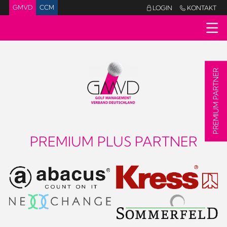
GMVD
CCM
LOGIN
KONTAKT


PREMIUM PARTNER
PREMIUM PLUS PARTNER