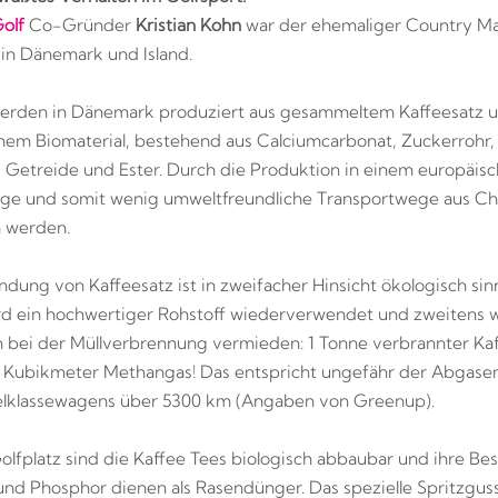
olf
Co-Gründer
Kristian Kohn
war der ehemaliger Country M
in Dänemark und Island.
werden in Dänemark produziert aus gesammeltem Kaffeesatz 
em Biomaterial, bestehend aus Calciumcarbonat, Zuckerrohr,
, Getreide und Ester. Durch die Produktion in einem europäis
ge und somit wenig umweltfreundliche Transportwege aus Ch
 werden.
dung von Kaffeesatz ist in zweifacher Hinsicht ökologisch sinn
rd ein hochwertiger Rohstoff wiederverwendet und zweitens
 bei der Müllverbrennung vermieden: 1 Tonne verbrannter Ka
 Kubikmeter Methangas! Das entspricht ungefähr der Abgase
elklassewagens über 5300 km (Angaben von Greenup).
lfplatz sind die Kaffee Tees biologisch abbaubar und ihre Bes
 und Phosphor dienen als Rasendünger. Das spezielle Spritzgus