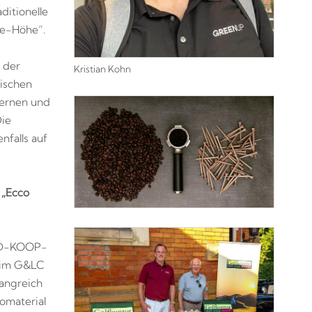
ditionelle
le-Höhe“.
g der
Kristian Kohn
mischen
lernen und
Die
nfalls auf
n
„Ecco
MVD-KOOP-
i im G&LC
angreich
omaterial