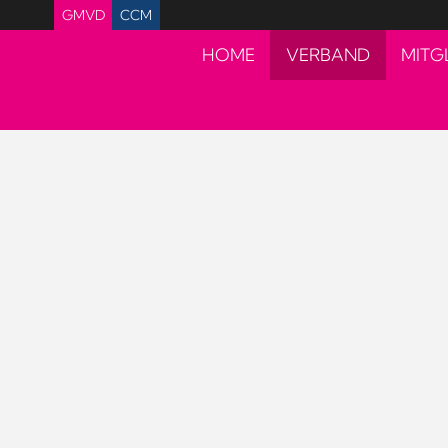
GMVD
CCM
HOME
VERBAND
MITG