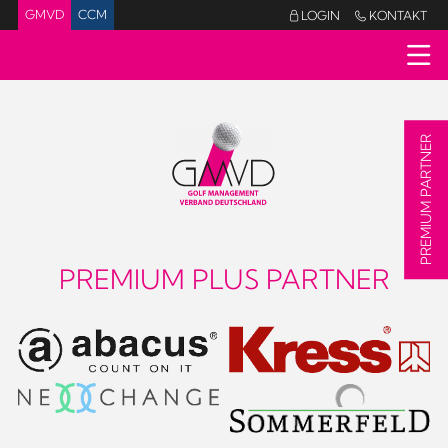
GMVD
CCM
LOGIN
KONTAKT


PREMIUM PARTNER
PREMIUM PLUS PARTNER