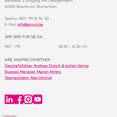
Isarstraße 3 (Eingang Am Georgenstein)
82065 Baierbrunn-Buchenhain
Telefon: 089 / 99 01 76-30
E-Mail:
info@gmvd.de
WIR SIND FÜR SIE DA:
MO – FR:
08:30 - 16:30 Uhr
IHRE ANSPRECHPARTNER:
Geschäftsführer:
Andreas Dorsch
&
Jochen Hornig
Business Manager: Marion Ahrens
Teamassistent: Alex Himmel