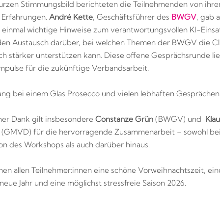
urzen Stimmungsbild berichteten die Teilnehmenden von ihre
 Erfahrungen.
André Kette
, Geschäftsführer des
BWGV
, gab 
h einmal wichtige Hinweise zum verantwortungsvollen KI-Einsa
 den Austausch darüber, bei welchen Themen der BWGV die C
ch stärker unterstützen kann. Diese offene Gesprächsrunde lie
Impulse für die zukünftige Verbandsarbeit.
ang bei einem Glas Prosecco und vielen lebhaften Gesprächen 
cher Dank gilt insbesondere
Constanze Grün
(BWGV) und
Klau
h
(GMVD) für die hervorragende Zusammenarbeit – sowohl bei
on des Workshops als auch darüber hinaus.
en allen Teilnehmer:innen eine schöne Vorweihnachtszeit, ei
 neue Jahr und eine möglichst stressfreie Saison 2026.