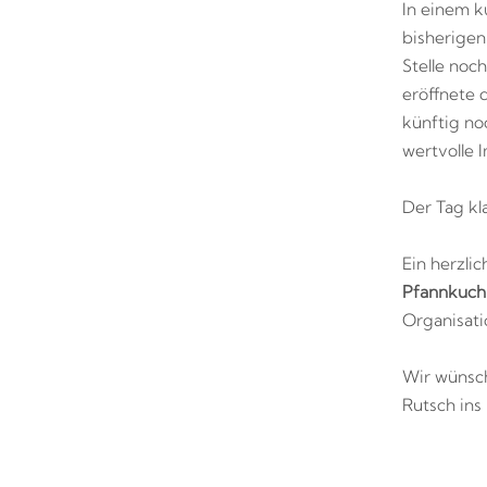
In einem k
bisherigen
Stelle noc
eröffnete
künftig no
wertvolle 
Der Tag kl
Ein herzli
Pfannkuc
Organisati
Wir wünsch
Rutsch ins