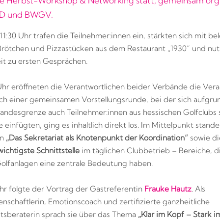
ge Herbst-Workshop & Networking statt, gemeinsam orga
D und BWGV.
11:30 Uhr trafen die Teilnehmer:innen ein, stärkten sich mit be
rötchen und Pizzastücken aus dem Restaurant „1930“ und nut
t zu ersten Gesprächen.
hr eröffneten die Verantwortlichen beider Verbände die Vera
 Nach einer gemeinsamen Vorstellungsrunde, bei der sich aufgru
andesgrenze auch Teilnehmer:innen aus hessischen Golfclubs s
 einfügten, ging es inhaltlich direkt los. Im Mittelpunkt stand
en
„Das Sekretariat als Knotenpunkt der Koordination“
sowie die
wichtigste Schnittstelle
im täglichen Clubbetrieb – Bereiche, d
Golfanlagen eine zentrale Bedeutung haben.
hr folgte der Vortrag der Gastreferentin
Frauke Hautz
. Als
nschaftlerin, Emotionscoach und zertifizierte ganzheitliche
sberaterin sprach sie über das Thema
„Klar im Kopf – Stark i