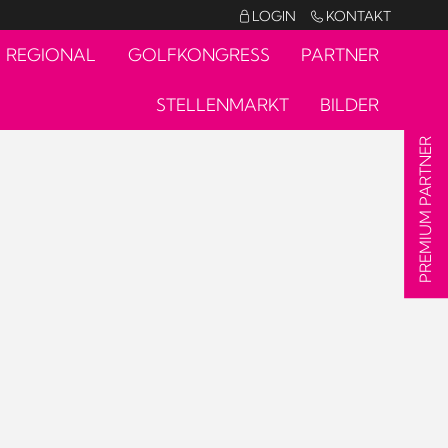
LOGIN
KONTAKT


REGIONAL
GOLFKONGRESS
PARTNER
STELLENMARKT
BILDER
PREMIUM PARTNER