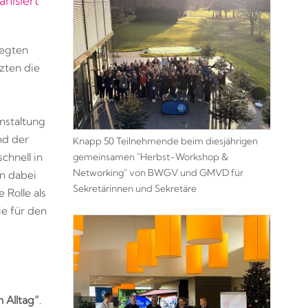
nisiert
legten
zten die
nstaltung
nd der
Knapp 50 Teilnehmende beim diesjährigen
gemeinsamen "Herbst-Workshop &
chnell in
Networking" von BWGV und GMVD für
en dabei
Sekretärinnen und Sekretäre
 Rolle als
ie für den
m Alltag“
.