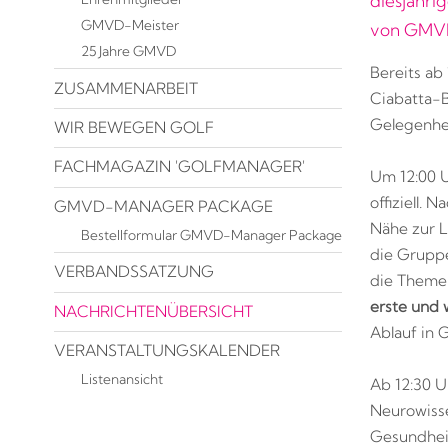
diesjähri
GMVD-Meister
von GMV
25 Jahre GMVD
Bereits ab 
ZUSAMMENARBEIT
Ciabatta-B
Gelegenhei
WIR BEWEGEN GOLF
FACHMAGAZIN 'GOLFMANAGER'
Um 12:00 U
offiziell.
GMVD-MANAGER PACKAGE
Nähe zur L
Bestellformular GMVD-Manager Package
die Gruppe
VERBANDSSATZUNG
die Them
erste und 
NACHRICHTENÜBERSICHT
Ablauf in 
VERANSTALTUNGSKALENDER
Listenansicht
Ab 12:30 U
Neurowisse
Gesundheit