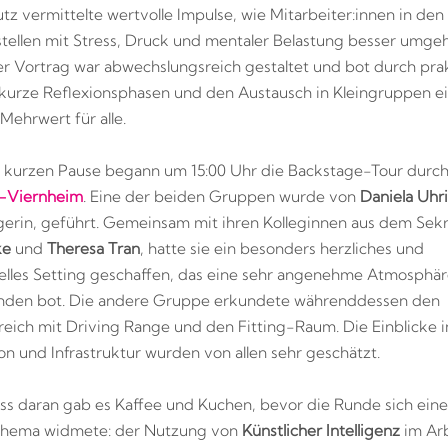
tz vermittelte wertvolle Impulse, wie Mitarbeiter:innen in den
tellen mit Stress, Druck und mentaler Belastung besser umge
r Vortrag war abwechslungsreich gestaltet und bot durch pra
urze Reflexionsphasen und den Austausch in Kleingruppen e
Mehrwert für alle.
 kurzen Pause begann um 15:00 Uhr die Backstage-Tour durc
-Viernheim
. Eine der beiden Gruppen wurde von
Daniela Uhr
rin, geführt. Gemeinsam mit ihren Kolleginnen aus dem Sekre
ke
und
Theresa Tran
, hatte sie ein besonders herzliches und
elles Setting geschaffen, das eine sehr angenehme Atmosphäre
nden bot. Die andere Gruppe erkundete währenddessen den
ich mit Driving Range und den Fitting-Raum. Die Einblicke i
on und Infrastruktur wurden von allen sehr geschätzt.
ss daran gab es Kaffee und Kuchen, bevor die Runde sich ein
 Thema widmete: der Nutzung von
Künstlicher Intelligenz
im Arb