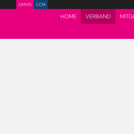
GMVD
CCM
HOME
VERBAND
MITG