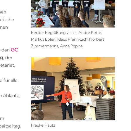
hen
ktische
inen
Bei der Begrüßung v.l.n.r.: André Kette,
Markus Eblen, Klaus Pfannkuch, Norbert
Zimmermanns, Anna Poppe
h den
GC
ig
, der
tariat,
 für alle
n Abläufe,
em
Frauke Hautz
eitsalltag.