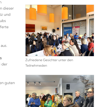
n
an dieser
tz und
lubs
ferte
aus.
s
Zufriedene Gesichter unter den
 der
Teilnehmeden
nen guten