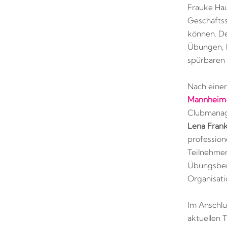
Frauke Hau
Geschäftss
können. De
Übungen, k
spürbaren 
Nach einer
Mannheim
Clubmanage
Lena Fran
profession
Teilnehme
Übungsbere
Organisati
Im Anschlu
aktuellen