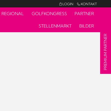
LOGIN
KONTAKT


REGIONAL
GOLFKONGRESS
PARTNER
STELLENMARKT
BILDER
PREMIUM PARTNER