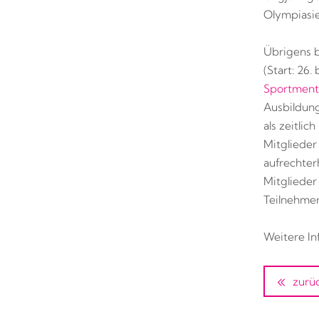
Olympiasi
Übrigens 
(Start: 26.
Sportment
Ausbildung
als zeitli
Mitglieder
aufrechter
Mitglieder
Teilnehmer
Weitere In
zurü