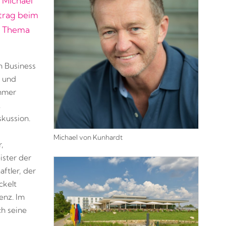
 Michael
trag beim
um Thema
m Business
t und
ehmer
.
skussion.
Michael von Kunhardt
,
ister der
ftler, der
ckelt
enz. Im
ch seine