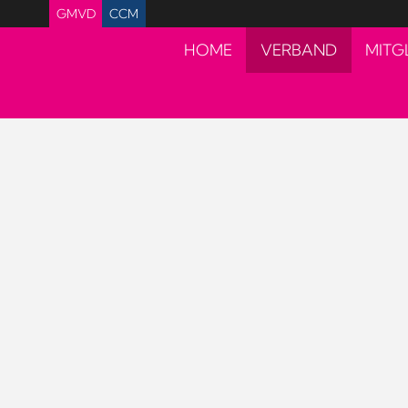
GMVD
CCM
HOME
VERBAND
MITG