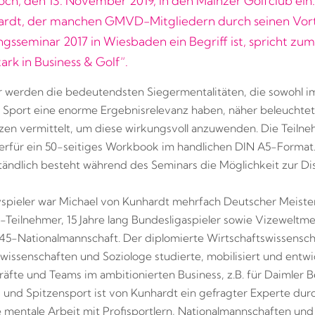
ch, den 13. November 2019, in den Mainzer Golfclub ein.
ardt, der manchen GMVD-Mitgliedern durch seinen Vor
ngsseminar 2017 in Wiesbaden ein Begriff ist, spricht z
ark in Business & Golf“.
 werden die bedeutendsten Siegermentalitäten, die sowohl i
m Sport eine enorme Ergebnisrelevanz haben, näher beleuchte
n vermittelt, um diese wirkungsvoll anzuwenden. Die Teiln
ierfür ein 50-seitiges Workbook im handlichen DIN A5-Format
tändlich besteht während des Seminars die Möglichkeit zur Di
spieler war Michael von Kunhardt mehrfach Deutscher Meister
Teilnehmer, 15 Jahre lang Bundesligaspieler sowie Vizeweltme
-Nationalmannschaft. Der diplomierte Wirtschaftswissenscha
wissenschaften und Soziologe studierte, mobilisiert und entwi
äfte und Teams im ambitionierten Business, z.B. für Daimler B
 und Spitzensport ist von Kunhardt ein gefragter Experte dur
e mentale Arbeit mit Profisportlern, Nationalmannschaften und