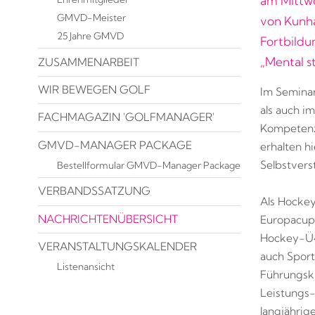
am Mittwo
GMVD-Meister
von Kunh
25 Jahre GMVD
Fortbildu
„Mental st
ZUSAMMENARBEIT
WIR BEWEGEN GOLF
Im Seminar
als auch i
FACHMAGAZIN 'GOLFMANAGER'
Kompetenze
GMVD-MANAGER PACKAGE
erhalten h
Selbstvers
Bestellformular GMVD-Manager Package
VERBANDSSATZUNG
Als Hockey
NACHRICHTENÜBERSICHT
Europacup-
Hockey-Ü45
VERANSTALTUNGSKALENDER
auch Sport
Listenansicht
Führungskr
Leistungs-
langjährig