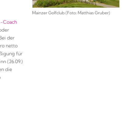
Mainzer Golfclub (Foto: Matthias Gruber)
s-Coach
 oder
 Bei der
ro netto
ßigung für
n (26.09.)
en die
o